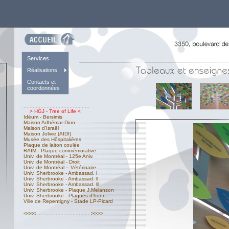
Services
Réalisations
Contacts et
coordonnées
............................................
> HGJ - Tree of Life <
Idéum - Bersimis
Maison Adhémar-Dion
Maison d'Israël
Maison Jolivie (AIDI)
Musée des Hôspitalières
Plaque de laiton coulée
RAIM - Plaque commémorative
Univ. de Montréal - 125e Aniv.
Univ. de Montréal - Droit
Univ. de Montréal – Vétérinaire
Univ. Sherbrooke - Ambassad. l
Univ. Sherbrooke - Ambassad. ll
Univ. Sherbrooke - Ambassad. lll
Univ. Sherbrooke - Plaque J.Melanson
Univ. Sherbrooke - Plaques d'honn.
Ville de Repentigny - Stade LP-Picard
<<<<
..................................
>>>>